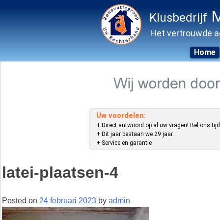
M
Klusbedrijf
Het vertrouwde a
Home
Skip
to
content
Uw voordelen:
+ Direct antwoord op al uw vragen! Bel ons tijd
+ Dit jaar bestaan we 29 jaar.
+ Service en garantie
latei-plaatsen-4
Posted on
24 februari 2023
by
admin