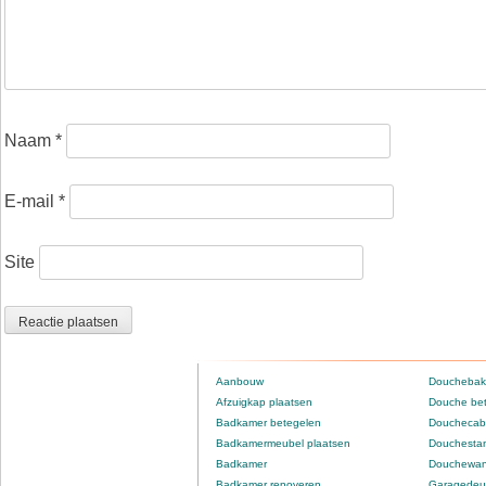
Naam
*
E-mail
*
Site
Aanbouw
Douchebak
Afzuigkap plaatsen
Douche be
Badkamer betegelen
Douchecabi
Badkamermeubel plaatsen
Douchestan
Badkamer
Douchewan
Badkamer renoveren
Garagedeur