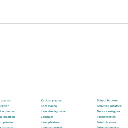
 plaatsen
Keuken plaatsen
Schuur bouwen
tegelen
Koof maken
Schutting plaatsen
ne plaatsen
Lambrisering maken
Terras aanleggen
g plaatsen
Laminaat
Timmerwerken
d plaatsen
Latei plaatsen
Toilet plaatsen
 plaatsen
Loodgieterswerk
Toilet verbouwen