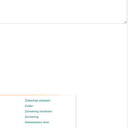
Zoldertrap plaatsen
Zolder
Zonwering monteren
Zonwering
Zwaluwstaart vloer