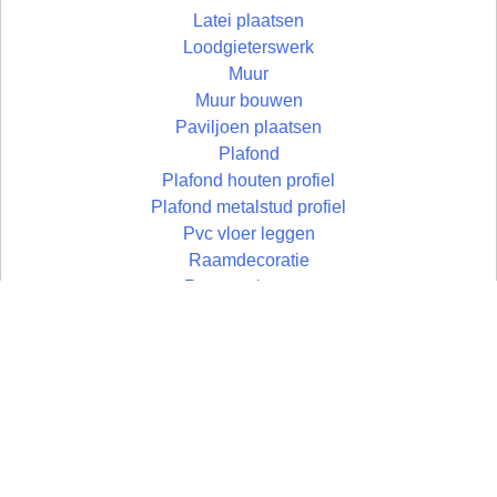
Latei plaatsen
Loodgieterswerk
Muur
Muur bouwen
Paviljoen plaatsen
Plafond
Plafond houten profiel
Plafond metalstud profiel
Pvc vloer leggen
Raamdecoratie
Ramen plaatsen
Schilderen en sausen
Schuifpui plaatsen
Schuur bouwen
Schutting plaatsen
Terras aanleggen
Timmerwerken