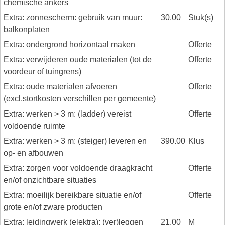
chemische ankers
Extra: zonnescherm: gebruik van muur:
30.00
Stuk(s)
balkonplaten
Extra: ondergrond horizontaal maken
Offerte
Extra: verwijderen oude materialen (tot de
Offerte
voordeur of tuingrens)
Extra: oude materialen afvoeren
Offerte
(excl.stortkosten verschillen per gemeente)
Extra: werken > 3 m: (ladder) vereist
Offerte
voldoende ruimte
Extra: werken > 3 m: (steiger) leveren en
390.00
Klus
op- en afbouwen
Extra: zorgen voor voldoende draagkracht
Offerte
en/of onzichtbare situaties
Extra: moeilijk bereikbare situatie en/of
Offerte
grote en/of zware producten
Extra: leidingwerk (elektra): (ver)leggen
21.00
M