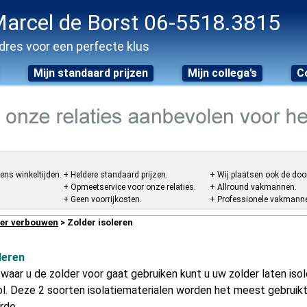
arcel de Borst 06-5518.3815
dres voor een perfecte klus
Mijn standaard prijzen
Mijn collega’s
C
ens winkeltijden.
+ Heldere standaard prijzen.
+ Wij plaatsen ook de doo
+ Opmeetservice voor onze relaties.
+ Allround vakmannen.
+ Geen voorrijkosten.
+ Professionele vakmannen
er verbouwen
> Zolder isoleren
leren
 waar u de zolder voor gaat gebruiken kunt u uw zolder laten iso
l. Deze 2 soorten isolatiematerialen worden het meest gebruik
rde.