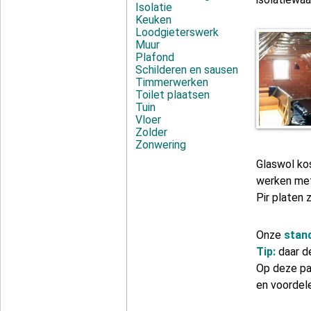
Isolatie
Keuken
Loodgieterswerk
Muur
Plafond
Schilderen en sausen
Timmerwerken
Toilet plaatsen
Tuin
Vloer
Zolder
Zonwering
Glaswol ko
werken met
Pir platen 
Onze
stan
Tip:
daar d
Op deze pa
en voordel