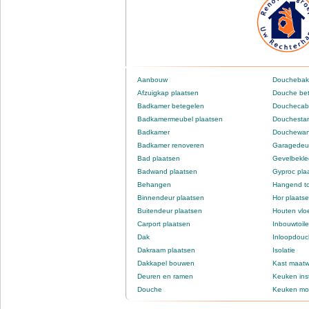
Aanbouw
Douchebak
Afzuigkap plaatsen
Douche be
Badkamer betegelen
Douchecabi
Badkamermeubel plaatsen
Douchestan
Badkamer
Douchewan
Badkamer renoveren
Garagedeur
Bad plaatsen
Gevelbekle
Badwand plaatsen
Gyproc pla
Behangen
Hangend to
Binnendeur plaatsen
Hor plaats
Buitendeur plaatsen
Houten vlo
Carport plaatsen
Inbouwtoile
Dak
Inloopdou
Dakraam plaatsen
Isolatie
Dakkapel bouwen
Kast maatw
Deuren en ramen
Keuken inst
Douche
Keuken mo