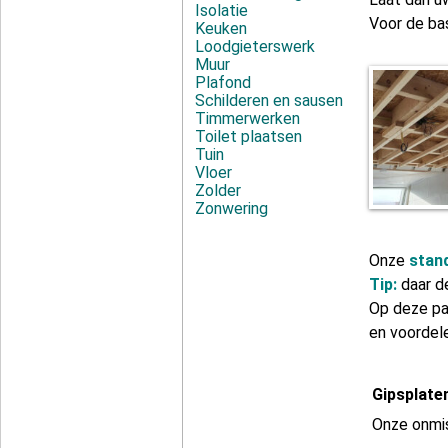
Isolatie
Voor de bas
Keuken
Loodgieterswerk
Muur
Plafond
Schilderen en sausen
Timmerwerken
Toilet plaatsen
Tuin
Vloer
Zolder
Zonwering
Onze
stan
Tip:
daar d
Op deze pa
en voordel
Gipsplate
Onze onmis