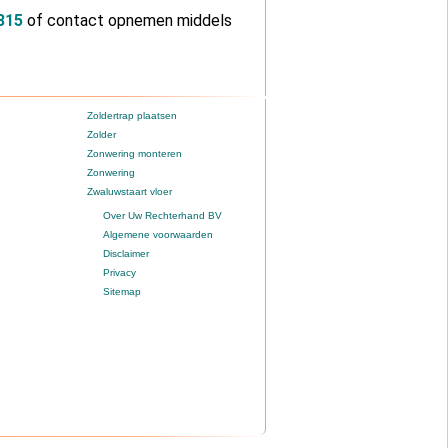
815
of contact opnemen middels
Zoldertrap plaatsen
Zolder
Zonwering monteren
Zonwering
Zwaluwstaart vloer
Over Uw Rechterhand BV
Algemene voorwaarden
Disclaimer
Privacy
Sitemap