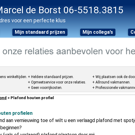
arcel de Borst 06-5518.3815
dres voor een perfecte klus
Mijn standaard prijzen
Mijn collega’s
C
ens winkeltijden.
+ Heldere standaard prijzen.
+ Wij plaatsen ook de doo
+ Opmeetservice voor onze relaties.
+ Allround vakmannen.
+ Geen voorrijkosten.
+ Professionele vakmannen
fond
> Plafond houten profiel
uten profielen
nd aan vernieuwing toe of wilt u een verlaagd plafond met spotje
e beginnen?
 (vals of verlaagd) plafond plaatsen door mij.