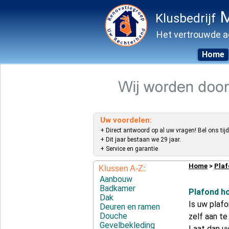
M
Klusbedrijf
Het vertrouwde a
Home
Skip
to
content
Uw voordelen:
+ Direct antwoord op al uw vragen! Bel ons tijd
+ Dit jaar bestaan we 29 jaar.
+ Service en garantie
Home
>
Pla
Klussen A-Z:
Aanbouw
Badkamer
Plafond ho
Dak
Is uw plafo
Deuren en ramen
Douche
zelf aan t
Gevelbekleding
Laat dan uw