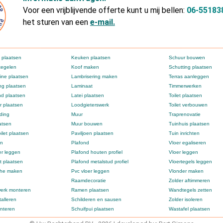
Voor een vrijblijvende offerte kunt u mij bellen:
06-55183
het sturen van een
e-mail.
 plaatsen
Keuken plaatsen
Schuur bouwen
tegelen
Koof maken
Schutting plaatsen
ne plaatsen
Lambrisering maken
Terras aanleggen
g plaatsen
Laminaat
Timmerwerken
d plaatsen
Latei plaatsen
Toilet plaatsen
 plaatsen
Loodgieterswerk
Toilet verbouwen
ding
Muur
Traprenovatie
atsen
Muur bouwen
Tuinhuis plaatsen
ilet plaatsen
Paviljoen plaatsen
Tuin inrichten
en
Plafond
Vloer egaliseren
er leggen
Plafond houten profiel
Vloer leggen
t plaatsen
Plafond metalstud profiel
Vloertegels leggen
che maken
Pvc vloer leggen
Vlonder maken
Raamdecoratie
Zolder aftimmeren
erk monteren
Ramen plaatsen
Wandtegels zetten
alleren
Schilderen en sausen
Zolder isoleren
nteren
Schuifpui plaatsen
Wastafel plaatsen