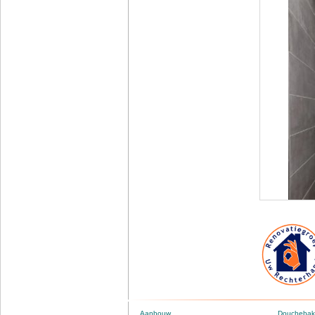
Aanbouw
Douchebak