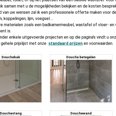
 ik samen met u de mogelijkheden bekijken en de kosten bespre
d van uw wensen zal ik een professionele offerte maken voor de
en, koppelingen, lijm, voegsel….
re materialen zoals een badkamermeubel, wastafel of vloer- en w
nt is.
onder enkele uitgevoerde projecten en op die pagina's vindt u on
 gehele prijslijst met onze
standaard prijzen
en voorwaarden.
Douchebak
Douche betegelen
Douchestang
Douchewand