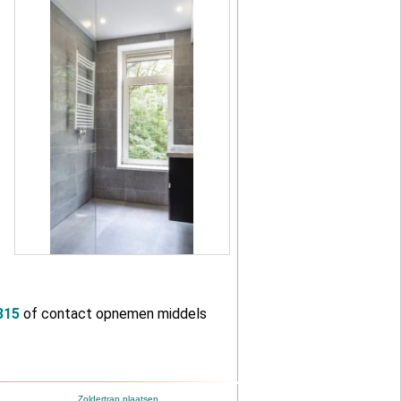
815
of contact opnemen middels
Zoldertrap plaatsen