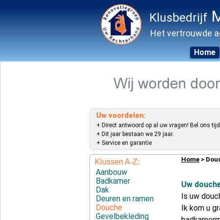
M
Klusbedrijf
Het vertrouwde a
Home
Skip
to
content
Uw voordelen:
+ Direct antwoord op al uw vragen! Bel ons tijd
+ Dit jaar bestaan we 29 jaar.
+ Service en garantie
Home
> Dou
Klussen A-Z:
Aanbouw
Badkamer
Uw douche
Dak
Is uw douc
Deuren en ramen
Douche
Ik kom u gr
Gevelbekleding
badkamermeu