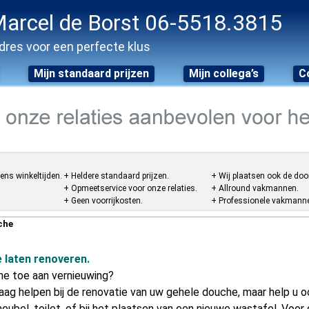
arcel de Borst 06-5518.3815
dres voor een perfecte klus
Mijn standaard prijzen
Mijn collega’s
C
ens winkeltijden.
+ Heldere standaard prijzen.
+ Wij plaatsen ook de doo
+ Opmeetservice voor onze relaties.
+ Allround vakmannen.
+ Geen voorrijkosten.
+ Professionele vakmannen
che
 laten renoveren.
he toe aan vernieuwing?
aag helpen bij de renovatie van uw gehele douche, maar help u o
bel, toilet, of bij het plaatsen van een nieuwe wastafel. Voor