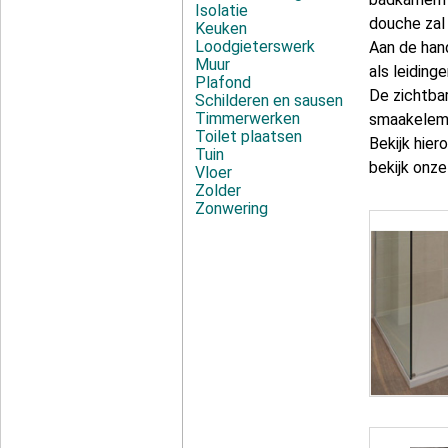
Isolatie
douche zal
Keuken
Loodgieterswerk
Aan de han
Muur
als leiding
Plafond
De zichtba
Schilderen en sausen
Timmerwerken
smaakeleme
Toilet plaatsen
Bekijk hier
Tuin
bekijk onze
Vloer
Zolder
Zonwering