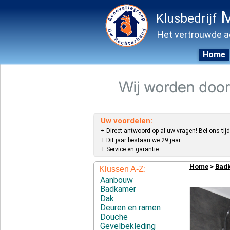
M
Klusbedrijf
Het vertrouwde a
Home
Skip
to
content
Uw voordelen:
+ Direct antwoord op al uw vragen! Bel ons tijd
+ Dit jaar bestaan we 29 jaar.
+ Service en garantie
Home
>
Bad
Klussen A-Z:
Aanbouw
Badkamer
Dak
Deuren en ramen
Douche
Gevelbekleding