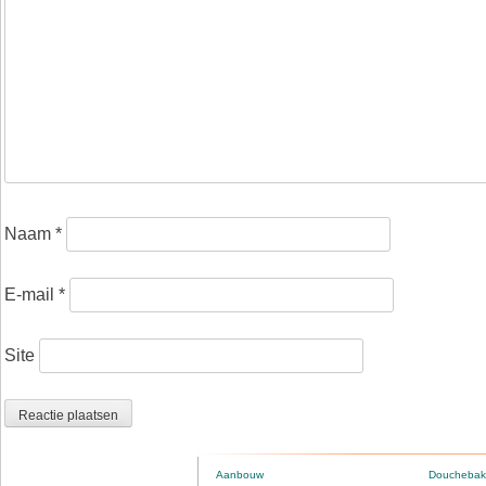
Naam
*
E-mail
*
Site
Aanbouw
Douchebak