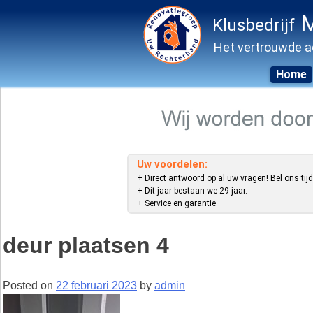
M
Klusbedrijf
Het vertrouwde a
Home
Skip
to
content
Uw voordelen:
+ Direct antwoord op al uw vragen! Bel ons tijd
+ Dit jaar bestaan we 29 jaar.
+ Service en garantie
deur plaatsen 4
Posted on
22 februari 2023
by
admin