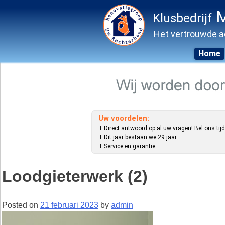
M
Klusbedrijf
Het vertrouwde a
Home
Skip
to
content
Uw voordelen:
+ Direct antwoord op al uw vragen! Bel ons tijd
+ Dit jaar bestaan we 29 jaar.
+ Service en garantie
Loodgieterwerk (2)
Posted on
21 februari 2023
by
admin