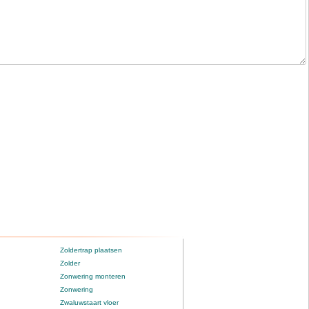
Zoldertrap plaatsen
Zolder
Zonwering monteren
Zonwering
Zwaluwstaart vloer