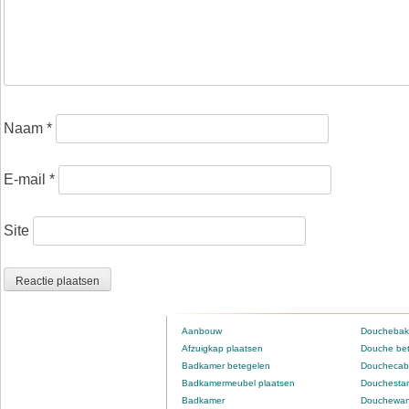
Naam
*
E-mail
*
Site
Aanbouw
Douchebak
Afzuigkap plaatsen
Douche be
Badkamer betegelen
Douchecabi
Badkamermeubel plaatsen
Douchestan
Badkamer
Douchewan