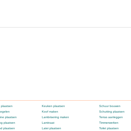
 plaatsen
Keuken plaatsen
Schuur bouwen
tegelen
Koof maken
Schutting plaatsen
ne plaatsen
Lambrisering maken
Terras aanleggen
g plaatsen
Laminaat
Timmerwerken
d plaatsen
Latei plaatsen
Toilet plaatsen