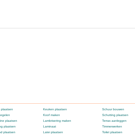
 plaatsen
Keuken plaatsen
Schuur bouwen
tegelen
Koof maken
Schutting plaatsen
ne plaatsen
Lambrisering maken
Terras aanleggen
g plaatsen
Laminaat
Timmerwerken
d plaatsen
Latei plaatsen
Toilet plaatsen