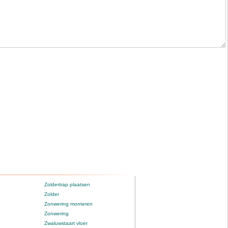
Zoldertrap plaatsen
Zolder
Zonwering monteren
Zonwering
Zwaluwstaart vloer