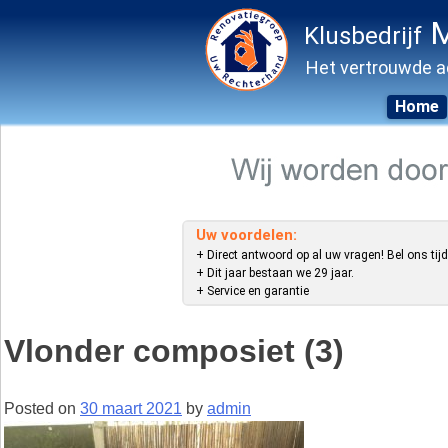
M
Klusbedrijf
Het vertrouwde a
Home
Skip
to
content
Uw voordelen:
+ Direct antwoord op al uw vragen! Bel ons tijd
+ Dit jaar bestaan we 29 jaar.
+ Service en garantie
Vlonder composiet (3)
Posted on
30 maart 2021
by
admin