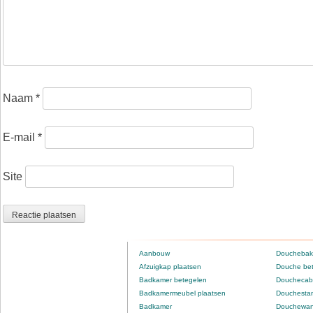
Naam
*
E-mail
*
Site
Aanbouw
Douchebak
Afzuigkap plaatsen
Douche be
Badkamer betegelen
Douchecabi
Badkamermeubel plaatsen
Douchestan
Badkamer
Douchewan