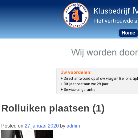
M
Klusbedrijf
Het vertrouwde a
Home
Skip
to
content
Uw voordelen:
+ Direct antwoord op al uw vragen! Bel ons tijd
+ Dit jaar bestaan we 29 jaar.
+ Service en garantie
Rolluiken plaatsen (1)
Posted on
27 januari 2020
by
admin