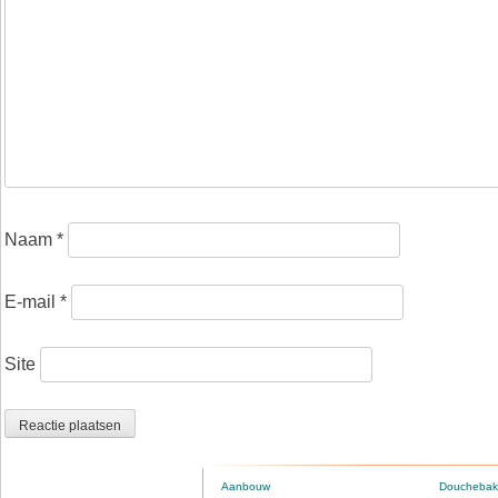
Naam
*
E-mail
*
Site
Aanbouw
Douchebak