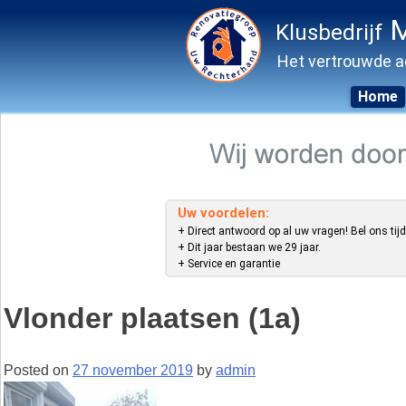
M
Klusbedrijf
Het vertrouwde a
Home
Skip
to
content
Uw voordelen:
+ Direct antwoord op al uw vragen! Bel ons tijd
+ Dit jaar bestaan we 29 jaar.
+ Service en garantie
Vlonder plaatsen (1a)
Posted on
27 november 2019
by
admin