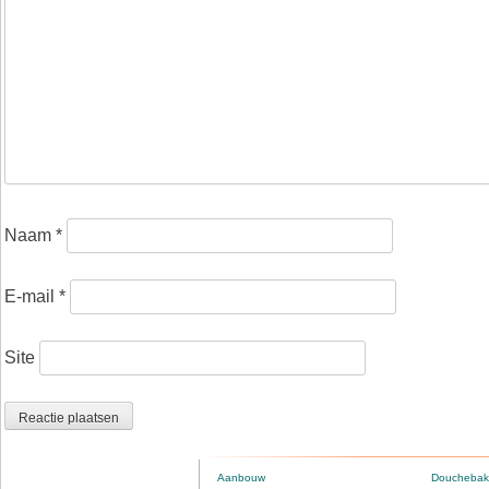
Naam
*
E-mail
*
Site
Aanbouw
Douchebak