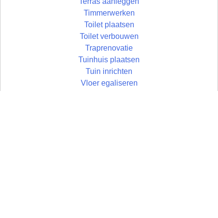
Terras aanleggen
Timmerwerken
Toilet plaatsen
Toilet verbouwen
Traprenovatie
Tuinhuis plaatsen
Tuin inrichten
Vloer egaliseren
Vloer leggen
Vloertegels leggen
Vlonder maken
Zolder aftimmeren
Wandtegels zetten
Zolder isoleren
Wastafel plaatsen
Zoldertrap plaatsen
Zolder
Zonwering monteren