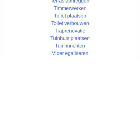
Terras aanleggen
Timmerwerken
Toilet plaatsen
Toilet verbouwen
Traprenovatie
Tuinhuis plaatsen
Tuin inrichten
Vloer egaliseren
Vloer leggen
Vloertegels leggen
Vlonder maken
Zolder aftimmeren
Wandtegels zetten
Zolder isoleren
Wastafel plaatsen
Zoldertrap plaatsen
Zolder
Zonwering monteren