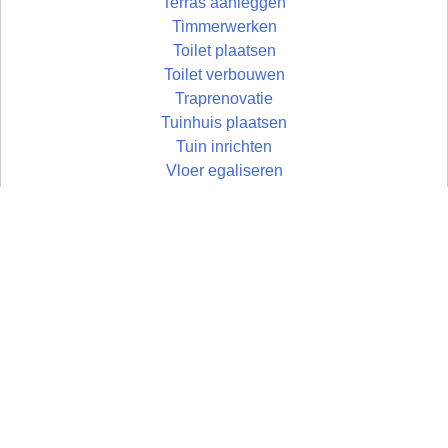
Terras aanleggen
Timmerwerken
Toilet plaatsen
Toilet verbouwen
Traprenovatie
Tuinhuis plaatsen
Tuin inrichten
Vloer egaliseren
Vloer leggen
Vloertegels leggen
Vlonder maken
Zolder aftimmeren
Wandtegels zetten
Zolder isoleren
Wastafel plaatsen
Zoldertrap plaatsen
Zolder
Zonwering monteren