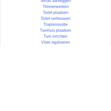
Terras aanleggen
Timmerwerken
Toilet plaatsen
Toilet verbouwen
Traprenovatie
Tuinhuis plaatsen
Tuin inrichten
Vloer egaliseren
Vloer leggen
Vloertegels leggen
Vlonder maken
Zolder aftimmeren
Wandtegels zetten
Zolder isoleren
Wastafel plaatsen
Zoldertrap plaatsen
Zolder
Zonwering monteren