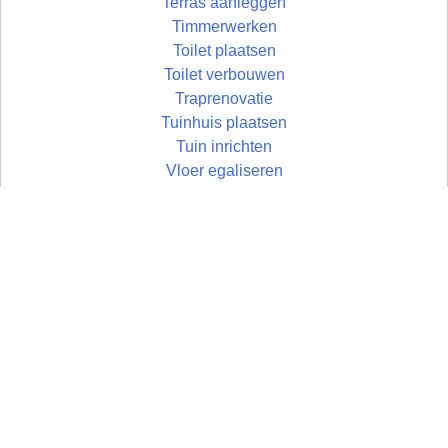
Terras aanleggen
Timmerwerken
Toilet plaatsen
Toilet verbouwen
Traprenovatie
Tuinhuis plaatsen
Tuin inrichten
Vloer egaliseren
Vloer leggen
Vloertegels leggen
Vlonder maken
Zolder aftimmeren
Wandtegels zetten
Zolder isoleren
Wastafel plaatsen
Zoldertrap plaatsen
Zolder
Zonwering monteren