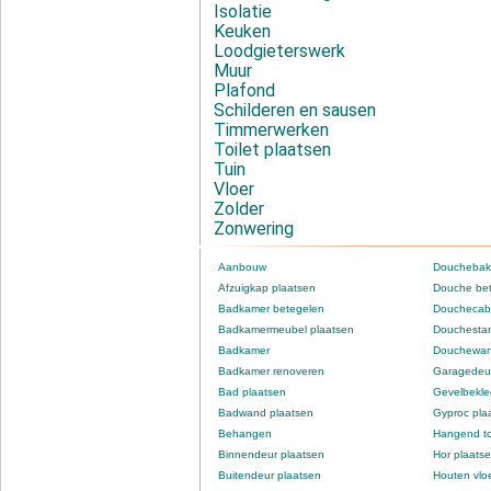
Isolatie
Keuken
Loodgieterswerk
Muur
Plafond
Schilderen en sausen
Timmerwerken
Toilet plaatsen
Tuin
Vloer
Zolder
Zonwering
Aanbouw
Douchebak
Afzuigkap plaatsen
Douche be
Badkamer betegelen
Douchecabi
Badkamermeubel plaatsen
Douchestan
Badkamer
Douchewan
Badkamer renoveren
Garagedeur
Bad plaatsen
Gevelbekle
Badwand plaatsen
Gyproc pla
Behangen
Hangend to
Binnendeur plaatsen
Hor plaats
Buitendeur plaatsen
Houten vlo