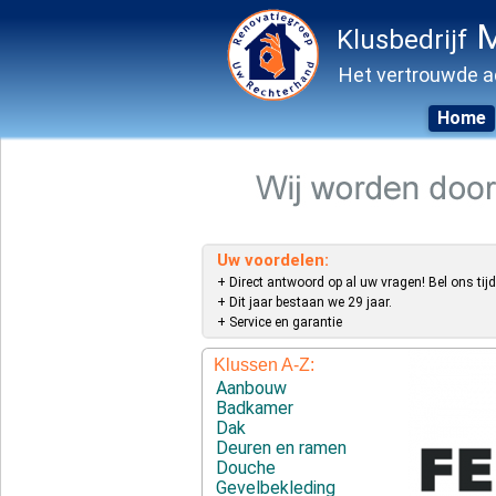
M
Klusbedrijf
Het vertrouwde a
Home
Skip
to
content
Uw voordelen:
+ Direct antwoord op al uw vragen! Bel ons tijd
+ Dit jaar bestaan we 29 jaar.
+ Service en garantie
Klussen A-Z:
Aanbouw
Badkamer
Dak
Deuren en ramen
Douche
Gevelbekleding