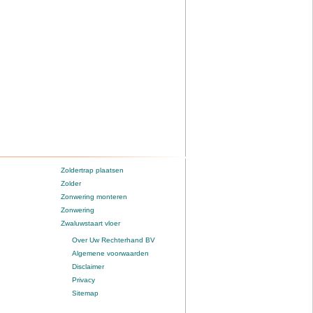
Zoldertrap plaatsen
Zolder
Zonwering monteren
Zonwering
Zwaluwstaart vloer
Over Uw Rechterhand BV
Algemene voorwaarden
Disclaimer
Privacy
Sitemap