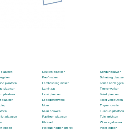
 plaatsen
Keuken plaatsen
Schuur bouwen
tegelen
Koof maken
Schutting plaatsen
ne plaatsen
Lambrisering maken
Terras aanleggen
g plaatsen
Laminaat
Timmerwerken
d plaatsen
Latei plaatsen
Toilet plaatsen
 plaatsen
Loodgieterswerk
Toilet verbouwen
ding
Muur
Traprenovatie
atsen
Muur bouwen
Tuinhuis plaatsen
ilet plaatsen
Paviljoen plaatsen
Tuin inrichten
en
Plafond
Vloer egaliseren
er leggen
Plafond houten profiel
Vloer leggen