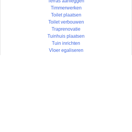
Terras aanleggen
Timmerwerken
Toilet plaatsen
Toilet verbouwen
Traprenovatie
Tuinhuis plaatsen
Tuin inrichten
Vloer egaliseren
Vloer leggen
Vloertegels leggen
Vlonder maken
Zolder aftimmeren
Wandtegels zetten
Zolder isoleren
Wastafel plaatsen
Zoldertrap plaatsen
Zolder
Zonwering monteren