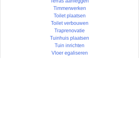
Terras aanleggen
Timmerwerken
Toilet plaatsen
Toilet verbouwen
Traprenovatie
Tuinhuis plaatsen
Tuin inrichten
Vloer egaliseren
Vloer leggen
Vloertegels leggen
Vlonder maken
Zolder aftimmeren
Wandtegels zetten
Zolder isoleren
Wastafel plaatsen
Zoldertrap plaatsen
Zolder
Zonwering monteren