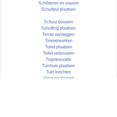
Schilderen en sausen
Schuifpui plaatsen
Schuur bouwen
Schutting plaatsen
Terras aanleggen
Timmerwerken
Toilet plaatsen
Toilet verbouwen
Traprenovatie
Tuinhuis plaatsen
Tuin inrichten
Vloer egaliseren
Vloer leggen
Vloertegels leggen
Vlonder maken
Zolder aftimmeren
Wandtegels zetten
Zolder isoleren