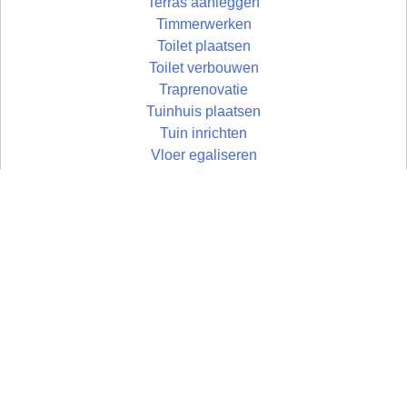
Terras aanleggen
Timmerwerken
Toilet plaatsen
Toilet verbouwen
Traprenovatie
Tuinhuis plaatsen
Tuin inrichten
Vloer egaliseren
Vloer leggen
Vloertegels leggen
Vlonder maken
Zolder aftimmeren
Wandtegels zetten
Zolder isoleren
Wastafel plaatsen
Zoldertrap plaatsen
Zolder
Zonwering monteren