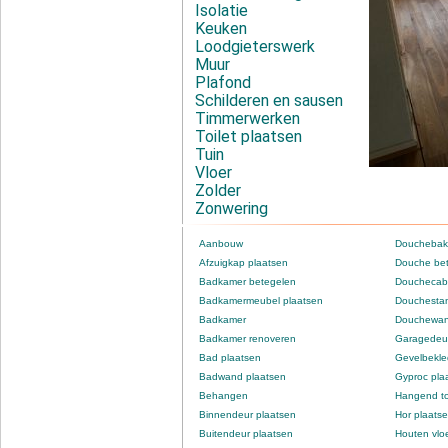
Isolatie
Keuken
Loodgieterswerk
Muur
Plafond
Schilderen en sausen
Timmerwerken
Toilet plaatsen
Tuin
Vloer
Zolder
Zonwering
Aanbouw
Douchebak
Afzuigkap plaatsen
Douche be
Badkamer betegelen
Douchecabi
Badkamermeubel plaatsen
Douchestan
Badkamer
Douchewan
Badkamer renoveren
Garagedeur
Bad plaatsen
Gevelbekle
Badwand plaatsen
Gyproc pla
Behangen
Hangend to
Binnendeur plaatsen
Hor plaats
Buitendeur plaatsen
Houten vlo