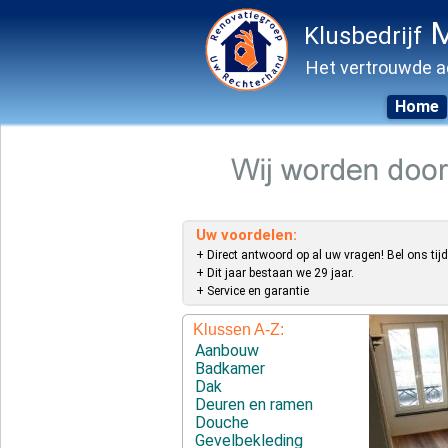
M
Klusbedrijf
Het vertrouwde a
Home
Skip
to
content
Uw voordelen:
+ Direct antwoord op al uw vragen! Bel ons tijd
+ Dit jaar bestaan we 29 jaar.
+ Service en garantie
Klussen A-Z:
Aanbouw
Badkamer
Dak
Deuren en ramen
Douche
Gevelbekleding