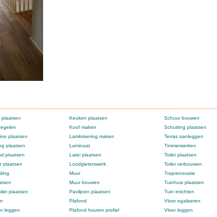
 plaatsen
Keuken plaatsen
Schuur bouwen
tegelen
Koof maken
Schutting plaatsen
ne plaatsen
Lambrisering maken
Terras aanleggen
g plaatsen
Laminaat
Timmerwerken
d plaatsen
Latei plaatsen
Toilet plaatsen
 plaatsen
Loodgieterswerk
Toilet verbouwen
ding
Muur
Traprenovatie
atsen
Muur bouwen
Tuinhuis plaatsen
ilet plaatsen
Paviljoen plaatsen
Tuin inrichten
en
Plafond
Vloer egaliseren
er leggen
Plafond houten profiel
Vloer leggen