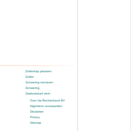
Zoldertrap plaatsen
Zolder
Zonwering monteren
Zonwering
Zwaluwstaart vloer
Over Uw Rechterhand BV
Algemene voorwaarden
Disclaimer
Privacy
Sitemap