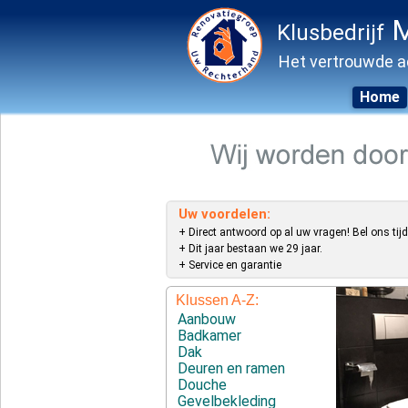
M
Klusbedrijf
Het vertrouwde a
Home
Skip
to
content
Uw voordelen:
+ Direct antwoord op al uw vragen! Bel ons tijd
+ Dit jaar bestaan we 29 jaar.
+ Service en garantie
Klussen A-Z:
Aanbouw
Badkamer
Dak
Deuren en ramen
Douche
Gevelbekleding