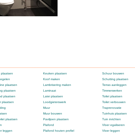
 plaatsen
Keuken plaatsen
Schuur bouwen
tegelen
Koof maken
Schutting plaatsen
ne plaatsen
Lambrisering maken
Terras aanleggen
g plaatsen
Laminaat
Timmerwerken
d plaatsen
Latei plaatsen
Toilet plaatsen
 plaatsen
Loodgieterswerk
Toilet verbouwen
ding
Muur
Traprenovatie
atsen
Muur bouwen
Tuinhuis plaatsen
ilet plaatsen
Paviljoen plaatsen
Tuin inrichten
en
Plafond
Vloer egaliseren
er leggen
Plafond houten profiel
Vloer leggen