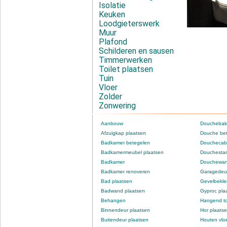
Isolatie
Keuken
Loodgieterswerk
Muur
Plafond
Schilderen en sausen
Timmerwerken
Toilet plaatsen
Tuin
Vloer
Zolder
Zonwering
Aanbouw
Douchebak
Afzuigkap plaatsen
Douche be
Badkamer betegelen
Douchecabi
Badkamermeubel plaatsen
Douchestan
Badkamer
Douchewan
Badkamer renoveren
Garagedeur
Bad plaatsen
Gevelbekle
Badwand plaatsen
Gyproc pla
Behangen
Hangend to
Binnendeur plaatsen
Hor plaats
Buitendeur plaatsen
Houten vlo