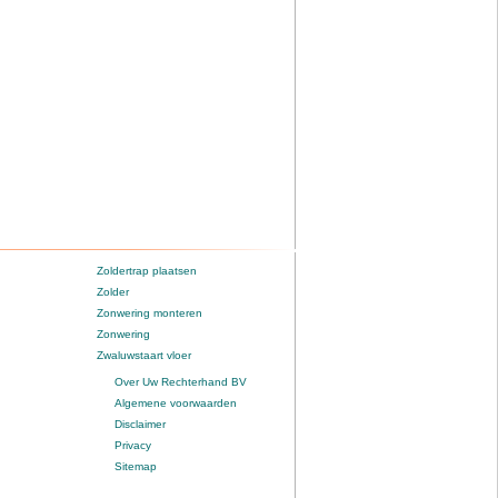
Zoldertrap plaatsen
Zolder
Zonwering monteren
Zonwering
Zwaluwstaart vloer
Over Uw Rechterhand BV
Algemene voorwaarden
Disclaimer
Privacy
Sitemap