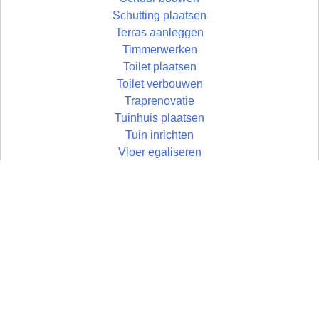
Schutting plaatsen
Terras aanleggen
Timmerwerken
Toilet plaatsen
Toilet verbouwen
Traprenovatie
Tuinhuis plaatsen
Tuin inrichten
Vloer egaliseren
Vloer leggen
Vloertegels leggen
Vlonder maken
Zolder aftimmeren
Wandtegels zetten
Zolder isoleren
Wastafel plaatsen
Zoldertrap plaatsen