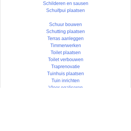
Schilderen en sausen
Schuifpui plaatsen
Schuur bouwen
Schutting plaatsen
Terras aanleggen
Timmerwerken
Toilet plaatsen
Toilet verbouwen
Traprenovatie
Tuinhuis plaatsen
Tuin inrichten
Vloer egaliseren
Vloer leggen
Vloertegels leggen
Vlonder maken
Zolder aftimmeren
Wandtegels zetten
Zolder isoleren