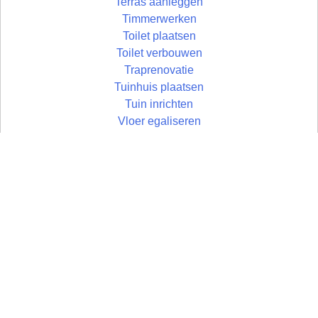
Terras aanleggen
Timmerwerken
Toilet plaatsen
Toilet verbouwen
Traprenovatie
Tuinhuis plaatsen
Tuin inrichten
Vloer egaliseren
Vloer leggen
Vloertegels leggen
Vlonder maken
Zolder aftimmeren
Wandtegels zetten
Zolder isoleren
Wastafel plaatsen
Zoldertrap plaatsen
Zolder
Zonwering monteren