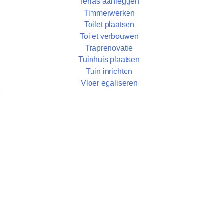
Terras aanleggen
Timmerwerken
Toilet plaatsen
Toilet verbouwen
Traprenovatie
Tuinhuis plaatsen
Tuin inrichten
Vloer egaliseren
Vloer leggen
Vloertegels leggen
Vlonder maken
Zolder aftimmeren
Wandtegels zetten
Zolder isoleren
Wastafel plaatsen
Zoldertrap plaatsen
Zolder
Zonwering monteren